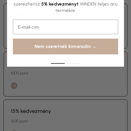
szerezhetsz
5% kedvezményt
MINDEN teljes árú
termékre:
5% kedvezmény
Email
500 pont
Nem szeretnék kimaradni →
10% kedvezmény
1000 pont
15% kedvezmény
1500 pont