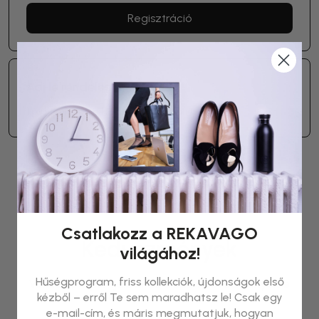
Regisztráció
Adj le rendelést
1 point minden elköltött
HUF 100
után
Csatlakozz a REKAVAGO
Kedvezmények
világához!
Hűségprogram, friss kollekciók, újdonságok első
Váltsd be a pontjaidat az alábbi kedvezményekre
kézből – erről Te sem maradhatsz le! Csak egy
e-mail-cím, és máris megmutatjuk, hogyan