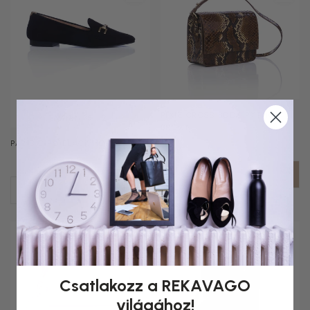
PIXIE CROSS BODY PYTHON
+2
Méret:
35
BROWN
PARIS CIPŐ BLACK HORSE BIT
Csatlakozz a REKAVAGO
világához!