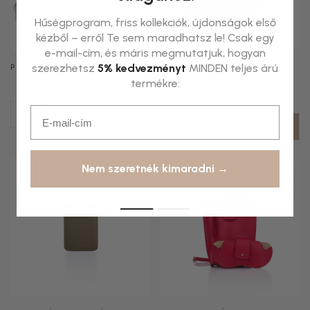
Hűségprogram, friss kollekciók, újdonságok első
kézből – erről Te sem maradhatsz le! Csak egy
e-mail-cím, és máris megmutatjuk, hogyan
szerezhetsz
5% kedvezményt
MINDEN teljes árú
PIXIE CROSS BODY ROSE
MILLA MINI TÁSKA MOSS
GREEN
termékre:
Email
Nem szeretnék kimaradni →