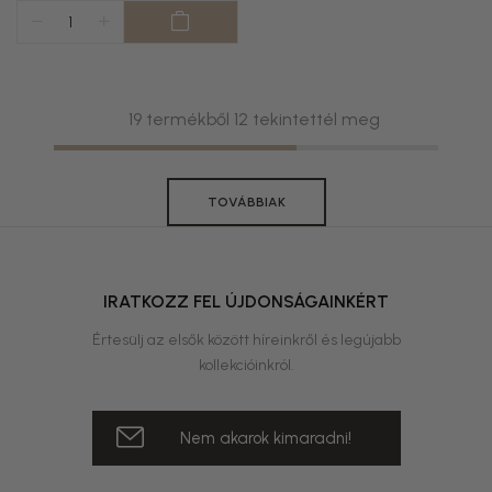
19 termékből 12 tekintettél meg
TOVÁBBIAK
IRATKOZZ FEL ÚJDONSÁGAINKÉRT
Értesülj az elsők között híreinkről és legújabb
kollekcióinkról.
Nem akarok kimaradni!